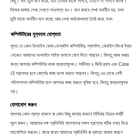
কিছু। যদি তুমি মনে করো, এটা তোমার কাজে লাগবে, তাহলে তা লাগবে কাজে।
নিজের ভাষায় লেখা দেখতে অভ্যস্ত হও। মনে রাখবে লেখা অর্থহীন হয়, যখন
তুমি তাকে অর্থহীন মনে করো; আর লেখা অর্থবোধকতা তৈরি করে, যখন
কম্পিউটারের নুন্যতম যোগ্যতা
মূলত যে কোন ডিভাইস যেমন ডেস্কটপ কম্পিউটার, ল্যাপটপ, মোবাইল কিংবা ট্যাব
থেকেও আমাদের অনলাইন লাইভ ক্লাসে যোগ দিতে পারবেন। কিন্তু কাজ করার
জন্য আপনার কম্পিউটার থাকা বাধ্যতামূলক। সর্বনিম্ন ৪ জিবি র‍্যাম এবং Core
i3 প্রসেসর হলে কোর্সের কাজ গুলো করতে পারবেন। কিন্তু এর থেকে বেশী
গতিসম্পন্ন কম্পিউটার হলে আপনার কাজ করতে সুবিধা হবে, কিন্তু বাধ্যতামূলক
নয়।
যোগাযোগ করুন
আপনার কোন প্রশ্ন থাকলে বা কোন কিছু জানার থাকলে নির্দিধায় নিচের ফর্মটি
পূরণ করুন। আমাদের দক্ষ প্রতিনিধি আপনাদের সকল প্রশ্নের সঠিক তথ্য দিয়ে
সহযোগিতা করবেন। মাঝে মধ্যে আমাদের প্রতিনিধি রা ব্যাস্ত থাকার কারণে