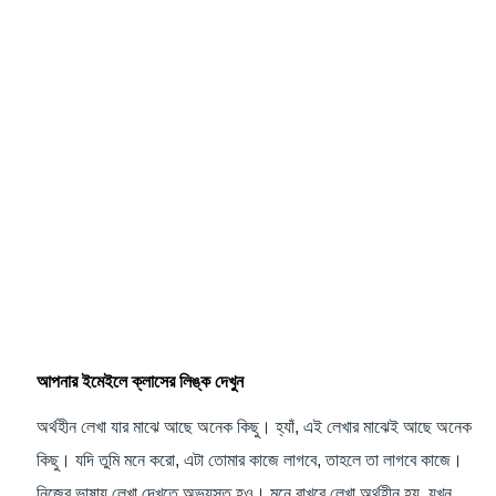
আপনার ইমেইলে ক্লাসের লিঙ্ক দেখুন
অর্থহীন লেখা যার মাঝে আছে অনেক কিছু। হ্যাঁ, এই লেখার মাঝেই আছে অনেক
কিছু। যদি তুমি মনে করো, এটা তোমার কাজে লাগবে, তাহলে তা লাগবে কাজে।
নিজের ভাষায় লেখা দেখতে অভ্যস্ত হও। মনে রাখবে লেখা অর্থহীন হয়, যখন