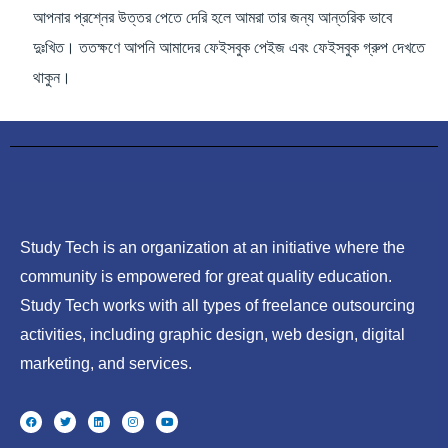
আপনার প্রশ্নের উত্তর পেতে দেরি হলে আমরা তার জন্য আন্তরিক ভাবে
দুঃখিত। ততক্ষণে আপনি আমাদের ফেইসবুক পেইজ এবং ফেইসবুক গ্রুপ দেখতে
থাকুন।
Study Tech is an organization at an initiative where the
community is empowered for great quality education.
Study Tech works with all types of freelance outsourcing
activities, including graphic design, web design, digital
marketing, and services.
F
T
L
I
Y
a
w
i
n
o
c
i
n
s
u
e
t
k
t
t