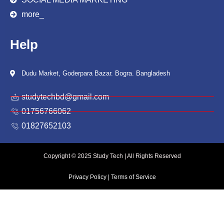
more_
Help
Dudu Market, Goderpara Bazar. Bogra. Bangladesh
studytechbd@gmail.com
01756766062
01827652103
Copyright © 2025 Study Tech | All Rights Reserved
Privacy Policy
| Terms of Service