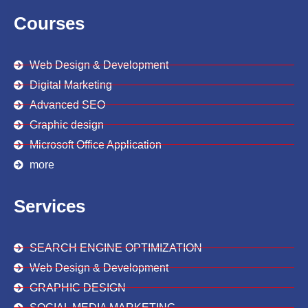
b
t
e
a
u
o
e
d
g
b
Courses
o
r
i
r
e
k
n
a
m
Web Design & Development
Digital Marketing
Advanced SEO
Graphic design
Microsoft Office Application
more
Services
SEARCH ENGINE OPTIMIZATION
Web Design & Development
GRAPHIC DESIGN
SOCIAL MEDIA MARKETING