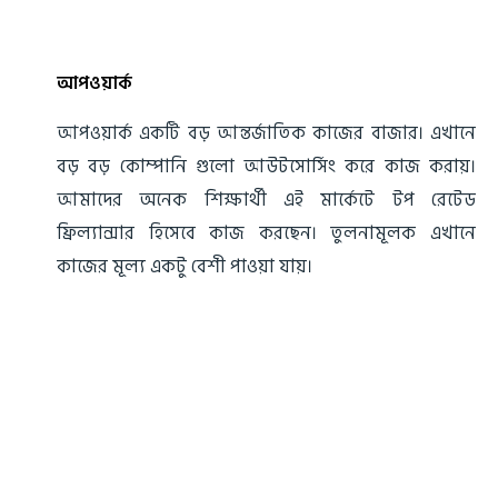
আপওয়ার্ক
আপওয়ার্ক একটি বড় আন্তর্জাতিক কাজের বাজার। এখানে
বড় বড় কোম্পানি গুলো আউটসোর্সিং করে কাজ করায়।
আমাদের অনেক শিক্ষার্থী এই মার্কেটে টপ রেটেড
ফ্রিল্যান্সার হিসেবে কাজ করছেন। তুলনামূলক এখানে
কাজের মূল্য একটু বেশী পাওয়া যায়।