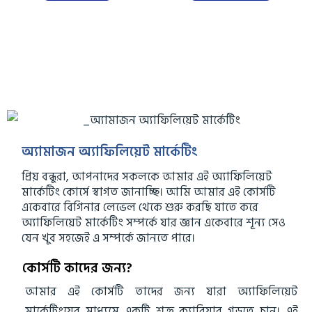
অ্যামাজন অ্যাফিলিয়েট মার্কেটিং
প্রিয় বন্ধুরা, আপনাদের সকলকে আমার এই অ্যাফিলিয়েট
মার্কেটিং কোর্সে স্বাগত জানাচ্ছি। আমি আমার এই কোর্সটি
একেবারে বিগিনার লেভেল থেকে শুরু করছি যাতে করে
অ্যাফিলিয়েট মার্কেটিং সম্পর্কে যার জ্ঞান একেবারে শূন্য সেও
যেন খুব সহজেই এ সম্পর্কে জানতে পারে।
কোর্সটি কাদের জন্য?
আমার এই কোর্সটি তাদের জন্য যারা অ্যাফিলিয়েট
মার্কেটিংয়ের মাধ্যমে একটি শক্ত ক্যারিয়ার গড়তে চান। এই