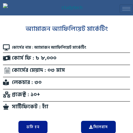
Skip
to
content
অ্যামাজন অ্যাফিলিয়েট মার্কেটিং
কোর্সের নাম : অ্যামাজন অ্যাফিলিয়েট মার্কেটিং
কোর্স ফি : ৳ ৮,০০০
কোর্সের মেয়াদ : ০৩ মাস
লেকচার : ৩০
প্রজেক্ট : ১০+
সার্টিফিকেট : হ্যাঁ
ভর্তি হন
সিলেবাস