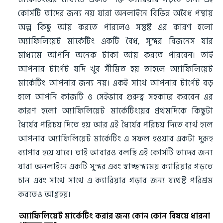
কোর্সটি তাদের জন্য নয় যারা অনলাইনে বিভিন্ন অবৈধ পন্থায়
অল্প কিছু আয় করতে পারলেও সন্তুষ্ট এর কারণ হলো
অ্যাফিলিয়েট মার্কেটিং একটি বৈধ, সুন্দর বিজনেস যার
মাধ্যমে আপনি অনেক টাকা আয় করতে পারবেন। তাই
আপনার টার্গেট যদি খুব সীমিত হয় তাহলে অ্যাফিলিয়েট
মার্কেটিং আপনার জন্য নয়। একই সাথে আপনার টার্গেট বড়
হলে আপনি কাজটি ও সেইভাবে গুরুত্ব সহকারে করবেন এর
কারণ হলো অ্যাফিলিয়েট মার্কেটিংয়ের প্রথমদিকে কিছুটা
ধৈর্যের পরিচয় দিতে হয় আর এই ধৈর্যের পরিচয় দিতে ব্যর্থ হলে
আপনার অ্যাফিলিয়েট মার্কেটিং এ সফল হওয়ার একটা দুরূহ
ব্যাপার হয়ে যাবে। তাই আবারও বলছি এই কোর্সটি তাদের জন্য
যারা অনলাইনে একটি সুন্দর এবং স্বাচ্ছন্দ্যময় ক্যারিয়ার গড়তে
চান এবং সাথে সাথে এ ক্যারিয়ার গড়ার জন্য যথেষ্ট পরিশ্রম
করতেও আগ্রহয়।
অ্যাফিলিয়েট মার্কেটিং করার জন্য কোন কোন বিষয়ে ধারনা