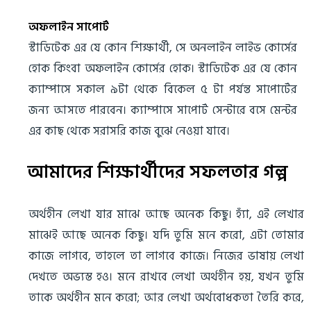
অফলাইন সাপোর্ট
স্টাডিটেক এর যে কোন শিক্ষার্থী, সে অনলাইন লাইভ কোর্সের
হোক কিংবা অফলাইন কোর্সের হোক। স্টাডিটেক এর যে কোন
ক্যাম্পাসে সকাল ৯টা থেকে বিকেল ৫ টা পর্যন্ত সাপোর্টের
জন্য আসতে পারবেন। ক্যাম্পাসে সাপোর্ট সেন্টারে বসে মেন্টর
এর কাছ থেকে সরাসরি কাজ বুঝে নেওয়া যাবে।
আমাদের শিক্ষার্থীদের সফলতার গল্প
অর্থহীন লেখা যার মাঝে আছে অনেক কিছু। হ্যাঁ, এই লেখার
মাঝেই আছে অনেক কিছু। যদি তুমি মনে করো, এটা তোমার
কাজে লাগবে, তাহলে তা লাগবে কাজে। নিজের ভাষায় লেখা
দেখতে অভ্যস্ত হও। মনে রাখবে লেখা অর্থহীন হয়, যখন তুমি
তাকে অর্থহীন মনে করো; আর লেখা অর্থবোধকতা তৈরি করে,