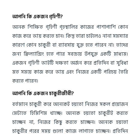
আপনি কি একজন গৃহিণী?
অনেক শিক্ষিত গৃহিণী গৃহস্থালির কাজের পাশাপাশি কোন
কাজ করে আয় করতে চান। কিন্তু তারা চাইলেও নানা সমস্যার
কারণে কোন চাকুরী বা ব্যাবসায় যুক্ত হতে পারেন না। তাদের
জন্য ফ্রিল্যান্সিং হতে পারে সবচেয়ে উপযুক্ত একটি মাধ্যম।
একজন গৃহিণী আইটি দক্ষতা অর্জন করে প্রতিদিন বা সুবিধা
মত সময়ে কাজ করে আয় এবং নিজের একটি পরিচয় তৈরি
করতে পারেন।
আপনি কি একজন চাকুরীজীবী?
বর্তমানে চাকুরী করে অনেকেই হয়তো নিজের সকল প্রয়োজন
মেটাতে হিমিশিম খাচ্ছে। অনেকে হয়তো চাকুরীই করতে
চাচ্ছেন না, নিজের কিছু করতে চাচ্ছেন। অনেকে হয়তো
চাকুরীর পরের সময় গুলো কাজে লাগাতে চাচ্ছেন। প্রতিদিন