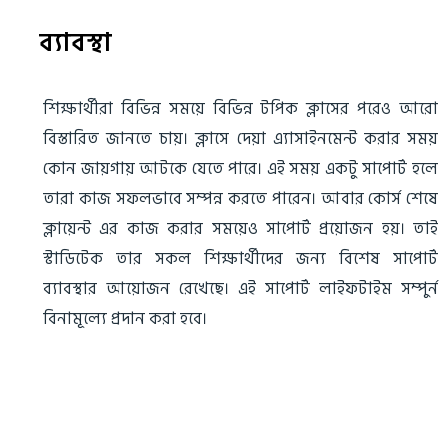
ব্যাবস্থা
শিক্ষার্থীরা বিভিন্ন সময়ে বিভিন্ন টপিক ক্লাসের পরেও আরো
বিস্তারিত জানতে চায়। ক্লাসে দেয়া এ্যাসাইনমেন্ট করার সময়
কোন জায়গায় আটকে যেতে পারে। এই সময় একটু সাপোর্ট হলে
তারা কাজ সফলভাবে সম্পন্ন করতে পারেন। আবার কোর্স শেষে
ক্লায়েন্ট এর কাজ করার সময়েও সাপোর্ট প্রয়োজন হয়। তাই
স্টাডিটেক তার সকল শিক্ষার্থীদের জন্য বিশেষ সাপোর্ট
ব্যাবস্থার আয়োজন রেখেছে। এই সাপোর্ট লাইফটাইম সম্পুর্ন
বিনামূল্যে প্রদান করা হবে।