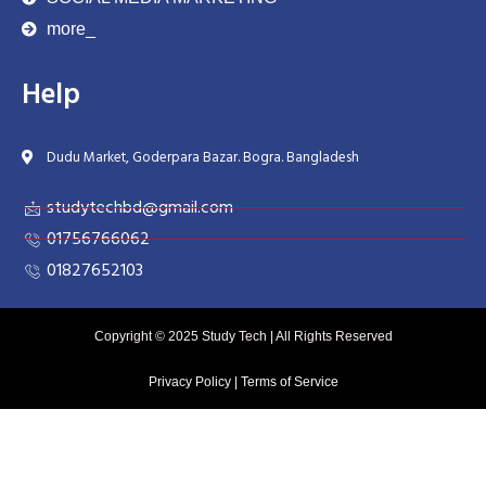
more_
Help
Dudu Market, Goderpara Bazar. Bogra. Bangladesh
studytechbd@gmail.com
01756766062
01827652103
Copyright © 2025 Study Tech | All Rights Reserved
Privacy Policy
| Terms of Service