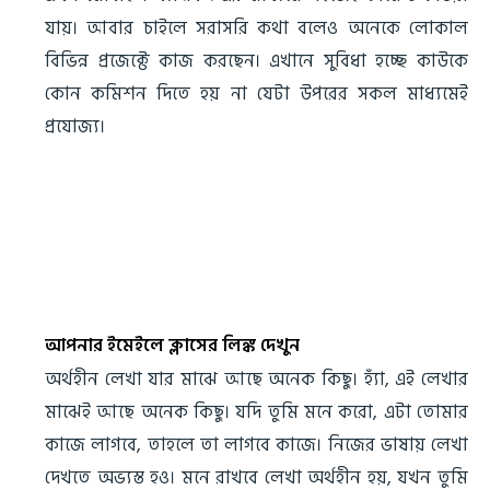
যায়। আবার চাইলে সরাসরি কথা বলেও অনেকে লোকাল
বিভিন্ন প্রজেক্টে কাজ করছেন। এখানে সুবিধা হচ্ছে কাউকে
কোন কমিশন দিতে হয় না যেটা উপরের সকল মাধ্যমেই
প্রযোজ্য।
আপনার ইমেইলে ক্লাসের লিঙ্ক দেখুন
অর্থহীন লেখা যার মাঝে আছে অনেক কিছু। হ্যাঁ, এই লেখার
মাঝেই আছে অনেক কিছু। যদি তুমি মনে করো, এটা তোমার
কাজে লাগবে, তাহলে তা লাগবে কাজে। নিজের ভাষায় লেখা
দেখতে অভ্যস্ত হও। মনে রাখবে লেখা অর্থহীন হয়, যখন তুমি