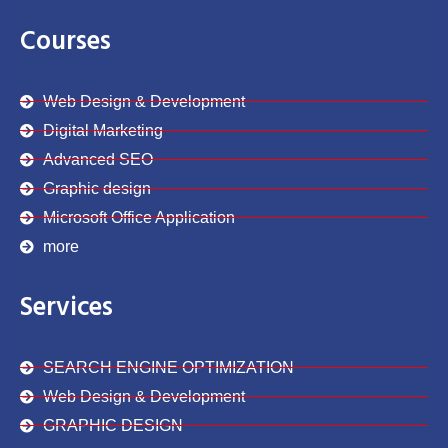
e
t
k
t
t
b
t
e
a
u
o
e
d
g
b
Courses
o
r
i
r
e
k
n
a
m
Web Design & Development
Digital Marketing
Advanced SEO
Graphic design
Microsoft Office Application
more
Services
SEARCH ENGINE OPTIMIZATION
Web Design & Development
GRAPHIC DESIGN