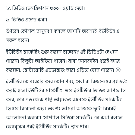
৮. ভিডিও ডেসক্রিপশন ৩০০+ ওয়ার্ড দেয়া।
৯. ভিডিও এম্বেড করা।
উপরের কৌশল অনুসরণ করলে আপনি অবশ্যই ইউটিউব এ
সফল হবেন।
ইউটিউব মার্কেটিং শুরু করতে চাচ্ছেন? এই ভিডিওটা দেখতে
পারেন। কিছুটা আইডিয়া পাবেন। যারা অনেকদিন ধরেই কাজ
করছেন, মোটামোটি এডভান্সড; তারা এড়িয়ে যেতে পারেন। 🙂
ইউটিউব কে ব্যবহার করে কোন পন্য, সেবা বা বিজনেসের ব্র্যান্ডইং
করাই হলো ইউটিউব মার্কেটিং। তবে ইউটিউবে ভিডিও আপলোড
করে, তার এড থেকে প্রাপ্ত আয়কেও অনেকে ইউটিউব মার্কেটিং
হিসেবে বিবেচনা করে। অবশ্য আমরা আজকে দুটো বিষয়ই
আলোচনা করবো।
সোশ্যাল মিডিয়া মার্কেটিং
এর কথা বললে
ফেসবুকের পরই ইউটিউব মার্কেটিং স্থান পায়।