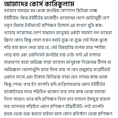
আমাদের কোর্স কারিকুলাম
বর্তমান সময়ের সব থেকে জনপ্রিয় সোশ্যাল মিডিয়া হচ্ছে
ইউটিউব। কিন্ত ইউটিউব মার্কেটিং আমাদের দেশে মোটামুটি বেশ
নতুন বিধায় ইন্টারনেট প্রশিক্ষন রিসোর্স এর সংখ্যা খুবি কম।
আবার আমাদের দেশে সাধারন মানুষের একটা সমস্যা হল আমরা
ফ্রিতে কোন কিছু পেলে তখন সবাই বুঝে না বুঝে সেই দিকে ঝুকে
পড়ি যার ফলে দেখা যায় যে, সেই বিষয়টায় ব্যপক হারে স্পামিং
বেড়ে যায় এবং এমনিতেই জনপ্রিয় হয়ে ওঠে। তাই এই ব্যপারে
সাধারণত যারা অভিজ্ঞ তারা আসলে মানুষকে নিজেদের টিপস বা
অভিজ্ঞতা খোলাখুলি ভাবে দিতে চায় না যেন শুধুমাত্র আগ্রহীরাই
এখানে আসে এবং টাকার বিনিময়ে তারা যেন তাদের কাছ থেকে
কিছু শেখে। তবে হ্যাঁ আপনি যদি ব্যক্তিগতভাবে কোন ইউটিউব
মার্কেটারের সাথে পরিচিত থাকেন তবে তার কাছ থেকে সাহায্য
নিতে পারেন। আর যদি প্রশিক্ষন নিতে চান তাহলে উপযুক্ত যায়গা
হবে আপনার পরিচিত কোন প্রশিক্ষণ ইন্সিটিউট। তাই আপনি
প্রথম থেকে শুরু করতে চাইলে ভাল কোন প্রতিষ্ঠান থেকে প্রশিক্ষণ