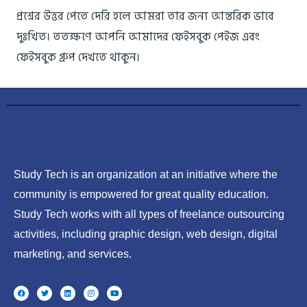
প্রশ্নের উত্তর পেতে দেরি হলে আমরা তার জন্য আন্তরিক ভাবে
দুঃখিত। ততক্ষণে আপনি আমাদের ফেইসবুক পেইজ এবং
ফেইসবুক গ্রুপ দেখতে থাকুন।
Study Tech is an organization at an initiative where the
community is empowered for great quality education.
Study Tech works with all types of freelance outsourcing
activities, including graphic design, web design, digital
marketing, and services.
F
T
L
I
Y
a
w
i
n
o
c
i
n
s
u