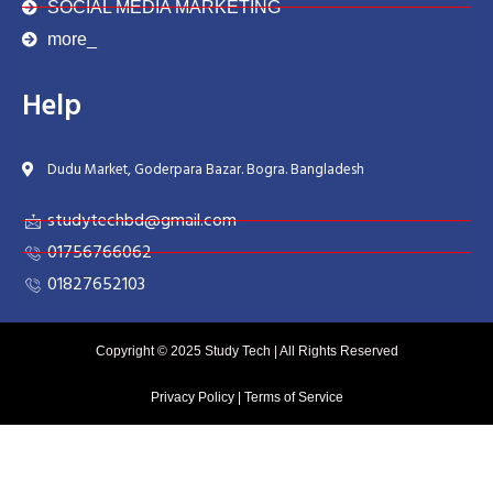
SOCIAL MEDIA MARKETING
more_
Help
Dudu Market, Goderpara Bazar. Bogra. Bangladesh
studytechbd@gmail.com
01756766062
01827652103
Copyright © 2025 Study Tech | All Rights Reserved
Privacy Policy
| Terms of Service