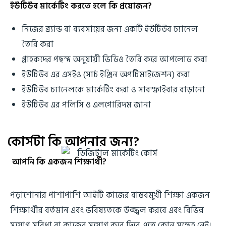
ইউটিউব মার্কেটিং করতে হলে কি প্রয়োজন?
নিজের ব্র্যান্ড বা ব্যবসায়ের জন্য একটি ইউটিউব চ্যানেল
তৈরি করা
গ্রাহকদের পছন্দ অনুযায়ী ভিডিও তৈরি করে আপলোড করা
ইউটিউব এর এসইও (সার্চ ইঞ্জিন অপটিমাইজেশন) করা
ইউটিউব চ্যানেলকে মার্কেটিং করা ও সাবস্ক্রাইবার বাড়ানো
ইউটিউব এর পলিসি ও এলগোরিদম জানা
কোর্সটা কি আপনার জন্য?
আপনি কি একজন শিক্ষার্থী?
পড়াশোনার পাশাপাশি আইটি কাজের বাস্তবমুখী শিক্ষা একজন
শিক্ষার্থীর বর্তমান এবং ভবিষ্যতকে উজ্জ্বল করবে এবং বিভিন্ন
সুযোগ সুবিধা বা কাজের সুযোগ করে দিবে এতে কোন সন্দেহ নেই।