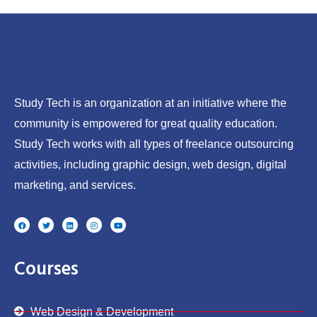
Study Tech is an organization at an initiative where the
community is empowered for great quality education.
Study Tech works with all types of freelance outsourcing
activities, including graphic design, web design, digital
marketing, and services.
F
T
L
I
Y
a
w
i
n
o
c
i
n
s
u
e
t
k
t
t
b
t
e
a
u
o
e
d
g
b
Courses
o
r
i
r
e
k
n
a
m
Web Design & Development