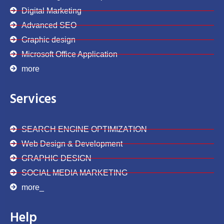
Digital Marketing
Advanced SEO
Graphic design
Microsoft Office Application
more
Services
SEARCH ENGINE OPTIMIZATION
Web Design & Development
GRAPHIC DESIGN
SOCIAL MEDIA MARKETING
more_
Help