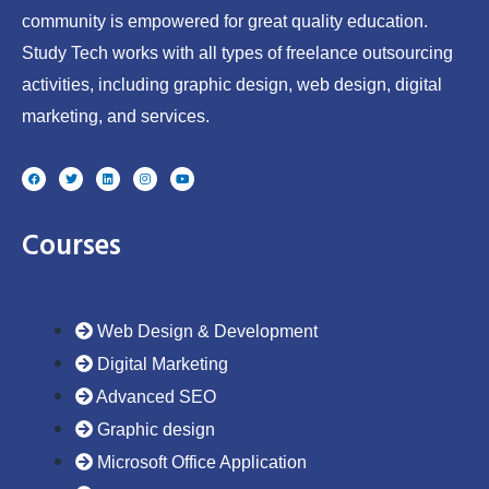
community is empowered for great quality education.
Study Tech works with all types of freelance outsourcing
activities, including graphic design, web design, digital
marketing, and services.
F
T
L
I
Y
a
w
i
n
o
c
i
n
s
u
e
t
k
t
t
b
t
e
a
u
o
e
d
g
b
Courses
o
r
i
r
e
k
n
a
m
Web Design & Development
Digital Marketing
Advanced SEO
Graphic design
Microsoft Office Application